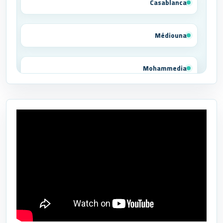
Casablanca
Médiouna
Mohammedia
Tit Mellil
Ben Yakhlef
Bejaâd
Ben Ahmed