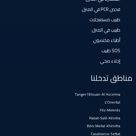
فحص PCR في المنزل
El Gara
طبيب مستعجلات
طبيب في المنزل
Guisser
أطباء مختصون
SOS طبيب
Hattane
إجلاء صحي
Khouribga
مناطق تدخلنا
Loulad
Tanger-Tétouan-Al Hoceïma
L'Oriental
Oued Zem
Fès-Meknès
Rabat-Salé-Kénitra
Béni Mellal-Khénifra
Oulad Abbou
Casablanca-Settat