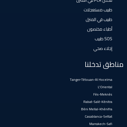
فحص PCR في المنزل
El Gara
طبيب مستعجلات
طبيب في المنزل
Guisser
أطباء مختصون
SOS طبيب
Hattane
إجلاء صحي
Khouribga
مناطق تدخلنا
Loulad
Tanger-Tétouan-Al Hoceïma
L'Oriental
Oued Zem
Fès-Meknès
Rabat-Salé-Kénitra
Béni Mellal-Khénifra
Oulad Abbou
Casablanca-Settat
Marrakech-Safi