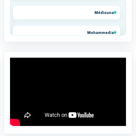
Médiouna
Mohammedia
Tit Mellil
Ben Yakhlef
Bejaâd
Ben Ahmed
Benslimane