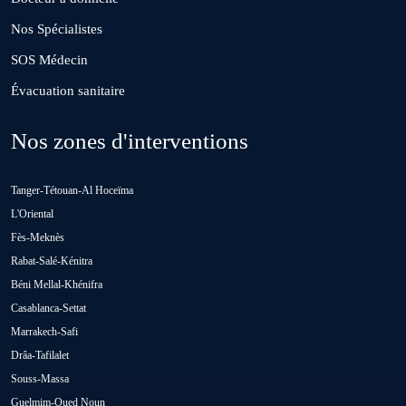
Nos Spécialistes
Hattane
SOS Médecin
Évacuation sanitaire
Khouribga
Nos zones d'interventions
Loulad
Tanger-Tétouan-Al Hoceïma
Oued Zem
L'Oriental
Fès-Meknès
Rabat-Salé-Kénitra
Oulad Abbou
Béni Mellal-Khénifra
Casablanca-Settat
Oulad H'Riz Sahel
Marrakech-Safi
Drâa-Tafilalet
Souss-Massa
Oulad M'rah
Guelmim-Oued Noun