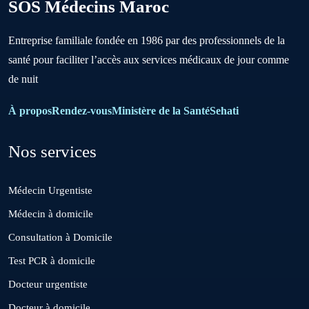
SOS Médecins Maroc
Boujniba
Entreprise familiale fondée en 1986 par des professionnels de la
santé pour faciliter l’accès aux services médicaux de jour comme
Boulanouare
de nuit
Bouznika
À propos
Rendez-vous
Ministère de la Santé
Sehati
Nos services
Deroua
Médecin Urgentiste
El Borouj
Médecin à domicile
Consultation à Domicile
El Gara
Test PCR à domicile
Docteur urgentiste
Guisser
Docteur à domicile