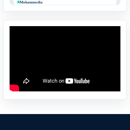
Mohammedia
Tit Mellil
Ben Yakhlef
Bejaâd
Ben Ahmed
Benslimane
Berrechid