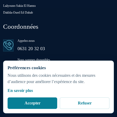
Laâyoune-Sakia El Hamra
Dakhla-Oued Ed Dahab
Oulad Saïd
Coordonnées
Oulad Sidi Ben Daoud
Appelez-nous
Ras El Aïn
0631 20 32 03
Nous sommes disponibles
Settat
24h/24 - 7j/7
Préférences cookies
(week-ends et jours fériés inclus)
Nous utilisons des cookies nécessaires et des mesures
d’audience pour améliorer l’expérience du site.
Sidi Rahhal Chataï
Zone d'intervention
En savoir plus
Partout au Maroc 24h/7j
Soualem
Accepter
Refuser
Azemmour