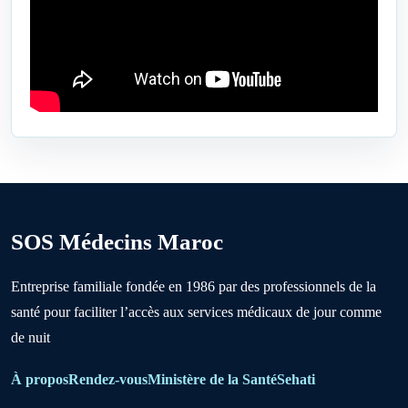
Bejaâd
Ben Ahmed
Benslimane
Berrechid
SOS Médecins Maroc
Boujniba
Entreprise familiale fondée en 1986 par des professionnels de la
santé pour faciliter l’accès aux services médicaux de jour comme
Boulanouare
de nuit
Bouznika
À propos
Rendez-vous
Ministère de la Santé
Sehati