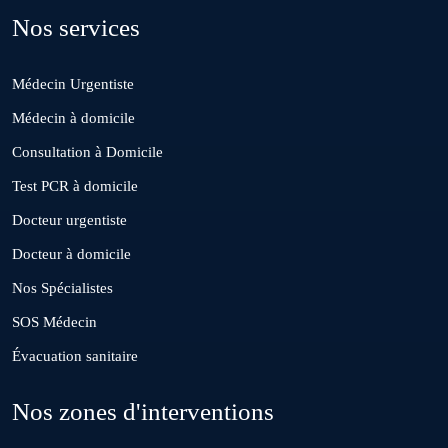
Nos services
Deroua
Médecin Urgentiste
El Borouj
Médecin à domicile
Consultation à Domicile
El Gara
Test PCR à domicile
Docteur urgentiste
Guisser
Docteur à domicile
Nos Spécialistes
Hattane
SOS Médecin
Évacuation sanitaire
Khouribga
Nos zones d'interventions
Loulad