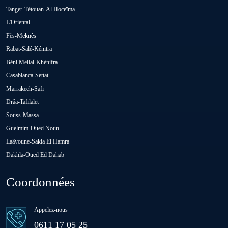
Tanger-Tétouan-Al Hoceïma
Oued Zem
L'Oriental
Fès-Meknès
Rabat-Salé-Kénitra
Oulad Abbou
Béni Mellal-Khénifra
Casablanca-Settat
Oulad H'Riz Sahel
Marrakech-Safi
Drâa-Tafilalet
Souss-Massa
Oulad M'rah
Guelmim-Oued Noun
Laâyoune-Sakia El Hamra
Dakhla-Oued Ed Dahab
Oulad Saïd
Coordonnées
Oulad Sidi Ben Daoud
Appelez-nous
Ras El Aïn
0611 17 05 25