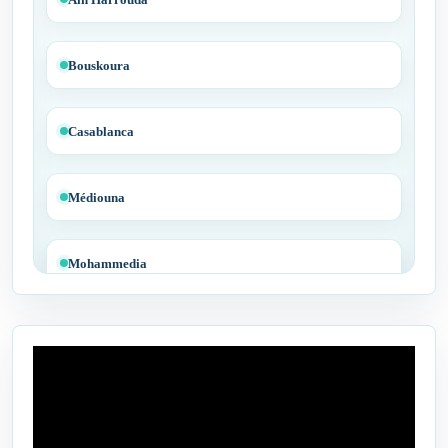
Bouskoura
Casablanca
Médiouna
Mohammedia
Tit Mellil
Ben Yakhlef