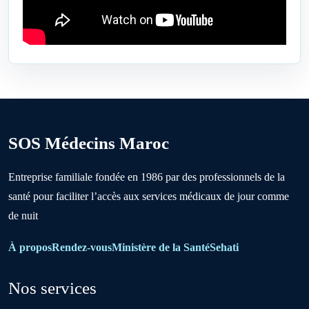
Ben Ahmed
Benslimane
Berrechid
SOS Médecins Maroc
Boujniba
Entreprise familiale fondée en 1986 par des professionnels de la
santé pour faciliter l’accès aux services médicaux de jour comme
Boulanouare
de nuit
Bouznika
À propos
Rendez-vous
Ministère de la Santé
Sehati
Nos services
Deroua