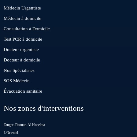
Médecin Urgentiste
El Borouj
Médecin à domicile
Consultation à Domicile
El Gara
Test PCR à domicile
Docteur urgentiste
Guisser
Docteur à domicile
Nos Spécialistes
Hattane
SOS Médecin
Évacuation sanitaire
Khouribga
Nos zones d'interventions
Loulad
Tanger-Tétouan-Al Hoceïma
Oued Zem
L'Oriental