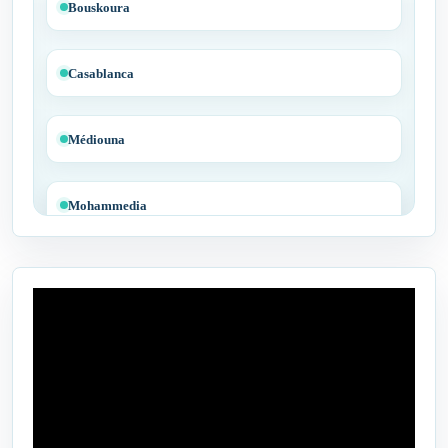
Bouskoura
Casablanca
Médiouna
Mohammedia
Tit Mellil
Ben Yakhlef
Bejaâd