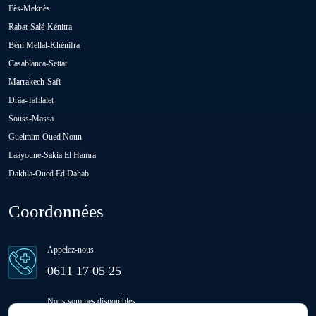
Fès-Meknès
Rabat-Salé-Kénitra
Oulad Abbou
Béni Mellal-Khénifra
Casablanca-Settat
Oulad H'Riz Sahel
Marrakech-Safi
Drâa-Tafilalet
Souss-Massa
Oulad M'rah
Guelmim-Oued Noun
Laâyoune-Sakia El Hamra
Dakhla-Oued Ed Dahab
Oulad Saïd
Coordonnées
Oulad Sidi Ben Daoud
Appelez-nous
Ras El Aïn
0611 17 05 25
Nous sommes disponibles
Settat