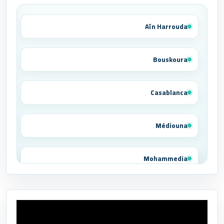
Aïn Harrouda
Bouskoura
Casablanca
Médiouna
Mohammedia
Tit Mellil