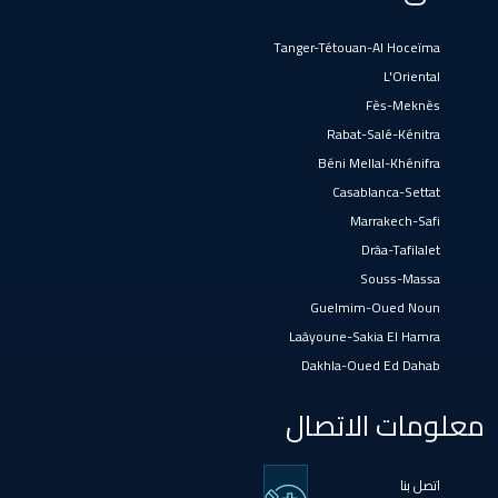
Loulad
Tanger-Tétouan-Al Hoceïma
L'Oriental
Oued Zem
Fès-Meknès
Rabat-Salé-Kénitra
Béni Mellal-Khénifra
Oulad Abbou
Casablanca-Settat
Marrakech-Safi
Drâa-Tafilalet
Oulad H'Riz Sahel
Souss-Massa
Guelmim-Oued Noun
Oulad M'rah
Laâyoune-Sakia El Hamra
Dakhla-Oued Ed Dahab
Oulad Saïd
معلومات الاتصال
Oulad Sidi Ben Daoud
اتصل بنا