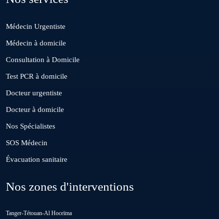
Médecin Urgentiste
El Borouj
Médecin à domicile
Consultation à Domicile
El Gara
Test PCR à domicile
Docteur urgentiste
Guisser
Docteur à domicile
Nos Spécialistes
Hattane
SOS Médecin
Évacuation sanitaire
Khouribga
Nos zones d'interventions
Loulad
Tanger-Tétouan-Al Hoceïma