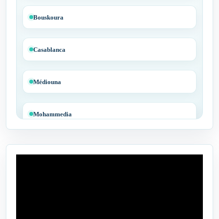
Bouskoura
Casablanca
Médiouna
Mohammedia
Tit Mellil
Ben Yakhlef
Bejaâd