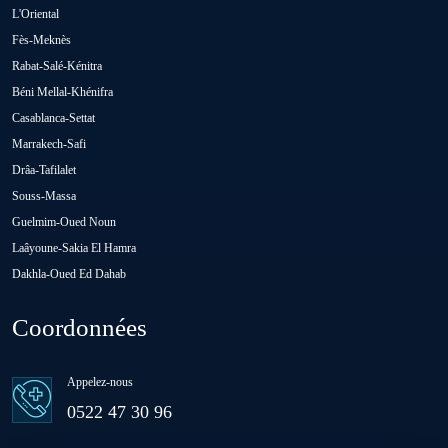
Oued Zem
L'Oriental
Fès-Meknès
Rabat-Salé-Kénitra
Oulad Abbou
Béni Mellal-Khénifra
Casablanca-Settat
Oulad H'Riz Sahel
Marrakech-Safi
Drâa-Tafilalet
Souss-Massa
Oulad M'rah
Guelmim-Oued Noun
Laâyoune-Sakia El Hamra
Dakhla-Oued Ed Dahab
Oulad Saïd
Coordonnées
Oulad Sidi Ben Daoud
Appelez-nous
Ras El Aïn
0522 47 30 96