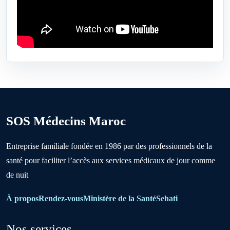
Ben Ahmed
Benslimane
Berrechid
SOS Médecins Maroc
Boujniba
Entreprise familiale fondée en 1986 par des professionnels de la
santé pour faciliter l’accès aux services médicaux de jour comme
Boulanouare
de nuit
Bouznika
À propos
Rendez-vous
Ministère de la Santé
Sehati
Nos services
Deroua