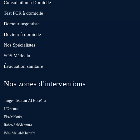
Consultation à Domicile
El Gara
Test PCR à domicile
Docteur urgentiste
Guisser
Docteur à domicile
Nos Spécialistes
Hattane
SOS Médecin
Évacuation sanitaire
Khouribga
Nos zones d'interventions
Loulad
Tanger-Tétouan-Al Hoceïma
Oued Zem
L'Oriental
Fès-Meknès
Rabat-Salé-Kénitra
Oulad Abbou
Béni Mellal-Khénifra