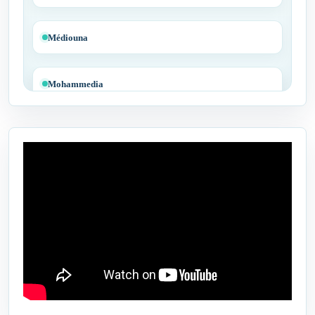
Médiouna
Mohammedia
Tit Mellil
Ben Yakhlef
Bejaâd
Ben Ahmed