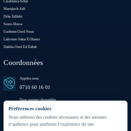
Casablanca-Settat
Oulad H'Riz Sahel
Marrakech-Safi
Drâa-Tafilalet
Souss-Massa
Oulad M'rah
Guelmim-Oued Noun
Laâyoune-Sakia El Hamra
Dakhla-Oued Ed Dahab
Oulad Saïd
Coordonnées
Oulad Sidi Ben Daoud
Appelez-nous
Ras El Aïn
0710 60 16 01
Nous sommes disponibles
Settat
24h/24 - 7j/7
Préférences cookies
(week-ends et jours fériés inclus)
Nous utilisons des cookies nécessaires et des mesures
d’audience pour améliorer l’expérience du site.
Sidi Rahhal Chataï
Zone d'intervention