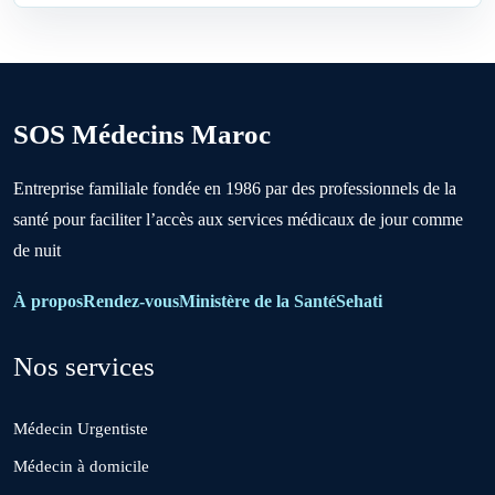
Benslimane
Berrechid
SOS Médecins Maroc
Boujniba
Entreprise familiale fondée en 1986 par des professionnels de la
santé pour faciliter l’accès aux services médicaux de jour comme
Boulanouare
de nuit
Bouznika
À propos
Rendez-vous
Ministère de la Santé
Sehati
Nos services
Deroua
Médecin Urgentiste
El Borouj
Médecin à domicile