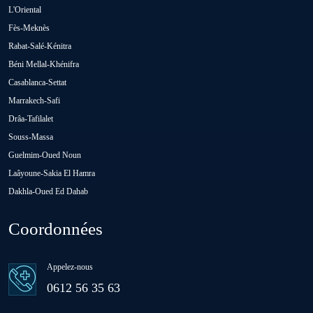
Oued Zem
L'Oriental
Fès-Meknès
Rabat-Salé-Kénitra
Oulad Abbou
Béni Mellal-Khénifra
Casablanca-Settat
Oulad H'Riz Sahel
Marrakech-Safi
Drâa-Tafilalet
Souss-Massa
Oulad M'rah
Guelmim-Oued Noun
Laâyoune-Sakia El Hamra
Dakhla-Oued Ed Dahab
Oulad Saïd
Coordonnées
Oulad Sidi Ben Daoud
Appelez-nous
Ras El Aïn
0612 56 35 63