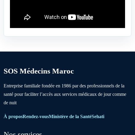
Ben Ahmed
Benslimane
Berrechid
SOS Médecins Maroc
Boujniba
Entreprise familiale fondée en 1986 par des professionnels de la
santé pour faciliter l’accès aux services médicaux de jour comme
Boulanouare
de nuit
Bouznika
À propos
Rendez-vous
Ministère de la Santé
Sehati
Nos services
Deroua