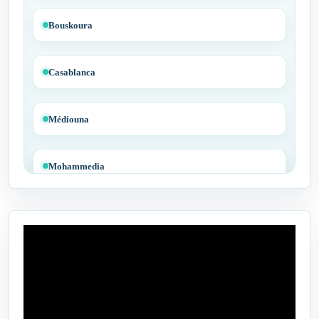
Bouskoura
Casablanca
Médiouna
Mohammedia
Tit Mellil
Ben Yakhlef
Bejaâd