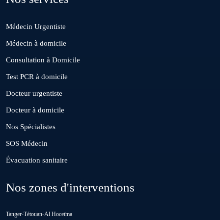
Médecin Urgentiste
El Borouj
Médecin à domicile
Consultation à Domicile
El Gara
Test PCR à domicile
Docteur urgentiste
Guisser
Docteur à domicile
Nos Spécialistes
Hattane
SOS Médecin
Évacuation sanitaire
Khouribga
Nos zones d'interventions
Loulad
Tanger-Tétouan-Al Hoceïma