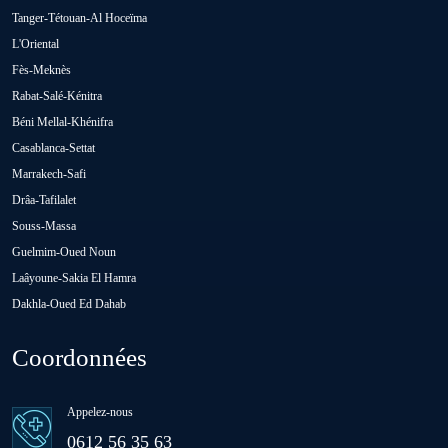
Tanger-Tétouan-Al Hoceïma
Oued Zem
L'Oriental
Fès-Meknès
Rabat-Salé-Kénitra
Oulad Abbou
Béni Mellal-Khénifra
Casablanca-Settat
Oulad H'Riz Sahel
Marrakech-Safi
Drâa-Tafilalet
Souss-Massa
Oulad M'rah
Guelmim-Oued Noun
Laâyoune-Sakia El Hamra
Dakhla-Oued Ed Dahab
Oulad Saïd
Coordonnées
Oulad Sidi Ben Daoud
Appelez-nous
Ras El Aïn
0612 56 35 63