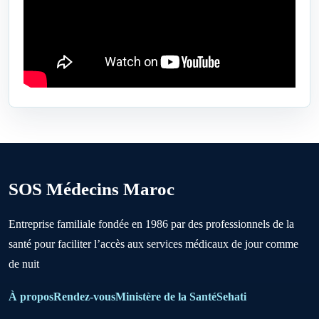
Bejaâd
Ben Ahmed
Benslimane
Berrechid
SOS Médecins Maroc
Boujniba
Entreprise familiale fondée en 1986 par des professionnels de la
santé pour faciliter l’accès aux services médicaux de jour comme
Boulanouare
de nuit
Bouznika
À propos
Rendez-vous
Ministère de la Santé
Sehati