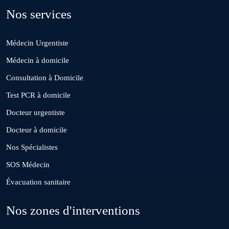
Nos services
Deroua
Médecin Urgentiste
El Borouj
Médecin à domicile
Consultation à Domicile
El Gara
Test PCR à domicile
Docteur urgentiste
Guisser
Docteur à domicile
Nos Spécialistes
Hattane
SOS Médecin
Évacuation sanitaire
Khouribga
Nos zones d'interventions
Loulad