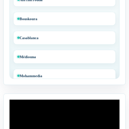
Bouskoura
Casablanca
Médiouna
Mohammedia
Tit Mellil
Ben Yakhlef