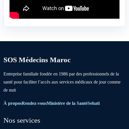
Ben Ahmed
Benslimane
Berrechid
SOS Médecins Maroc
Boujniba
Entreprise familiale fondée en 1986 par des professionnels de la
santé pour faciliter l’accès aux services médicaux de jour comme
Boulanouare
de nuit
Bouznika
À propos
Rendez-vous
Ministère de la Santé
Sehati
Nos services
Deroua