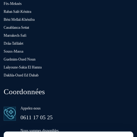
Fès-Meknès
Rabat-Salé-Kénitra
Oulad Abbou
Béni Mellal-Khénifra
Casablanca-Settat
Oulad H'Riz Sahel
Marrakech-Safi
Drâa-Tafilalet
Souss-Massa
Oulad M'rah
Guelmim-Oued Noun
Laâyoune-Sakia El Hamra
Dakhla-Oued Ed Dahab
Oulad Saïd
Coordonnées
Oulad Sidi Ben Daoud
Appelez-nous
Ras El Aïn
0611 17 05 25
Nous sommes disponibles
Settat