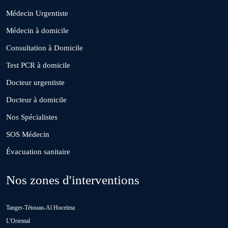
Médecin Urgentiste
El Borouj
Médecin à domicile
Consultation à Domicile
El Gara
Test PCR à domicile
Docteur urgentiste
Guisser
Docteur à domicile
Nos Spécialistes
Hattane
SOS Médecin
Évacuation sanitaire
Khouribga
Nos zones d'interventions
Loulad
Tanger-Tétouan-Al Hoceïma
Oued Zem
L'Oriental