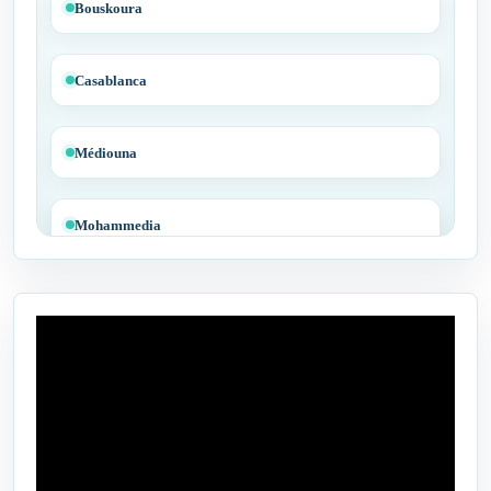
Bouskoura
Casablanca
Médiouna
Mohammedia
Tit Mellil
Ben Yakhlef
Bejaâd