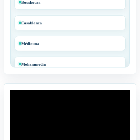
Bouskoura
Casablanca
Médiouna
Mohammedia
Tit Mellil
Ben Yakhlef
Bejaâd