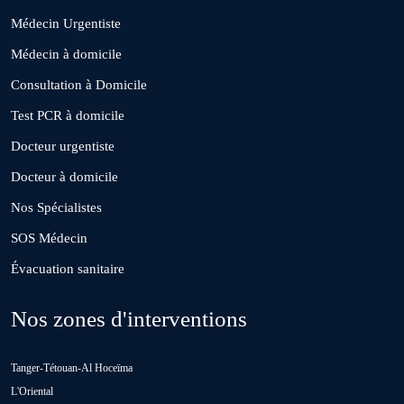
Médecin Urgentiste
El Borouj
Médecin à domicile
Consultation à Domicile
El Gara
Test PCR à domicile
Docteur urgentiste
Guisser
Docteur à domicile
Nos Spécialistes
Hattane
SOS Médecin
Évacuation sanitaire
Khouribga
Nos zones d'interventions
Loulad
Tanger-Tétouan-Al Hoceïma
Oued Zem
L'Oriental