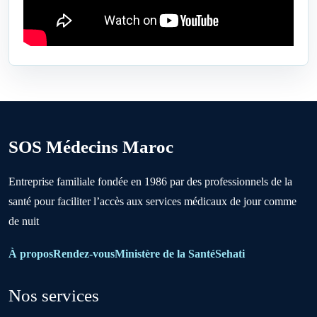
Ben Ahmed
Benslimane
Berrechid
SOS Médecins Maroc
Boujniba
Entreprise familiale fondée en 1986 par des professionnels de la
santé pour faciliter l’accès aux services médicaux de jour comme
Boulanouare
de nuit
Bouznika
À propos
Rendez-vous
Ministère de la Santé
Sehati
Nos services
Deroua