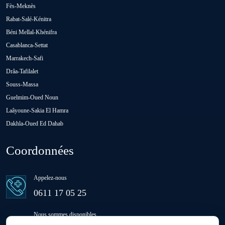
Fès-Meknès
Rabat-Salé-Kénitra
Oulad Abbou
Béni Mellal-Khénifra
Casablanca-Settat
Oulad H'Riz Sahel
Marrakech-Safi
Drâa-Tafilalet
Souss-Massa
Oulad M'rah
Guelmim-Oued Noun
Laâyoune-Sakia El Hamra
Dakhla-Oued Ed Dahab
Oulad Saïd
Coordonnées
Oulad Sidi Ben Daoud
Appelez-nous
Ras El Aïn
0611 17 05 25
Nous sommes disponibles
Settat