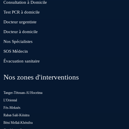
Consultation à Domicile
El Gara
Test PCR à domicile
Docteur urgentiste
Guisser
Docteur à domicile
Nos Spécialistes
Hattane
SOS Médecin
Évacuation sanitaire
Khouribga
Nos zones d'interventions
Loulad
Tanger-Tétouan-Al Hoceïma
Oued Zem
L'Oriental
Fès-Meknès
Rabat-Salé-Kénitra
Oulad Abbou
Béni Mellal-Khénifra