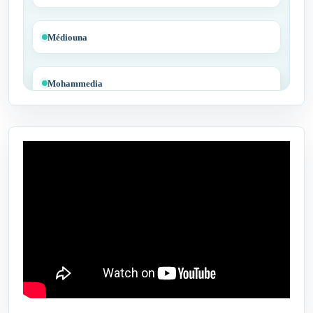
Médiouna
Mohammedia
Tit Mellil
Ben Yakhlef
Bejaâd
Ben Ahmed