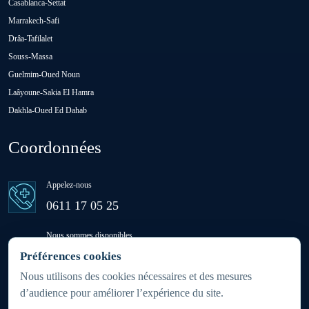
Casablanca-Settat
Oulad H'Riz Sahel
Marrakech-Safi
Drâa-Tafilalet
Souss-Massa
Oulad M'rah
Guelmim-Oued Noun
Laâyoune-Sakia El Hamra
Dakhla-Oued Ed Dahab
Oulad Saïd
Coordonnées
Oulad Sidi Ben Daoud
Appelez-nous
Ras El Aïn
0611 17 05 25
Nous sommes disponibles
Settat
24h/24 - 7j/7
Préférences cookies
(week-ends et jours fériés inclus)
Nous utilisons des cookies nécessaires et des mesures
d’audience pour améliorer l’expérience du site.
Sidi Rahhal Chataï
Zone d'intervention