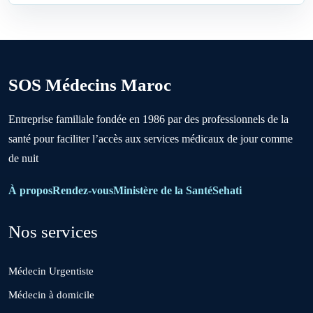
Benslimane
Berrechid
SOS Médecins Maroc
Boujniba
Entreprise familiale fondée en 1986 par des professionnels de la
santé pour faciliter l’accès aux services médicaux de jour comme
Boulanouare
de nuit
Bouznika
À propos
Rendez-vous
Ministère de la Santé
Sehati
Nos services
Deroua
Médecin Urgentiste
El Borouj
Médecin à domicile