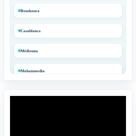
Bouskoura
Casablanca
Médiouna
Mohammedia
Tit Mellil
Ben Yakhlef
Bejaâd