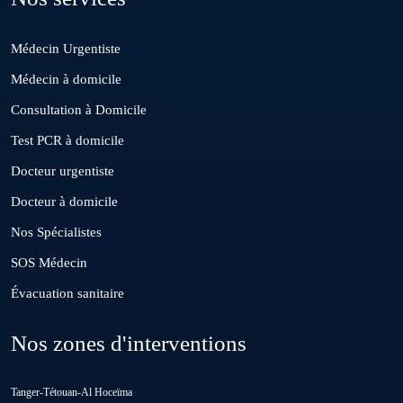
Médecin Urgentiste
El Borouj
Médecin à domicile
Consultation à Domicile
El Gara
Test PCR à domicile
Docteur urgentiste
Guisser
Docteur à domicile
Nos Spécialistes
Hattane
SOS Médecin
Évacuation sanitaire
Khouribga
Nos zones d'interventions
Loulad
Tanger-Tétouan-Al Hoceïma