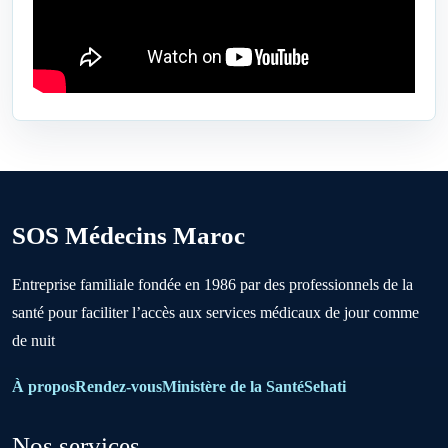
Ben Ahmed
Benslimane
Berrechid
SOS Médecins Maroc
Boujniba
Entreprise familiale fondée en 1986 par des professionnels de la
santé pour faciliter l’accès aux services médicaux de jour comme
Boulanouare
de nuit
Bouznika
À propos
Rendez-vous
Ministère de la Santé
Sehati
Nos services
Deroua