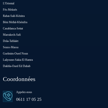
Oued Zem
L'Oriental
Fès-Meknès
Rabat-Salé-Kénitra
Oulad Abbou
Béni Mellal-Khénifra
Casablanca-Settat
Oulad H'Riz Sahel
Marrakech-Safi
Drâa-Tafilalet
Souss-Massa
Oulad M'rah
Guelmim-Oued Noun
Laâyoune-Sakia El Hamra
Dakhla-Oued Ed Dahab
Oulad Saïd
Coordonnées
Oulad Sidi Ben Daoud
Appelez-nous
Ras El Aïn
0611 17 05 25