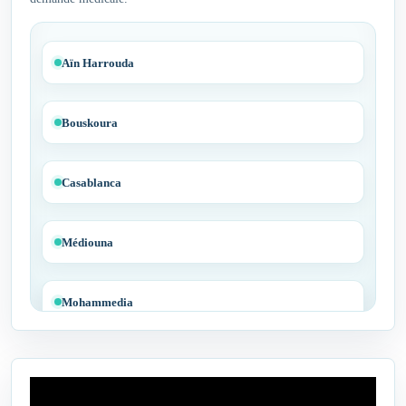
Aïn Harrouda
Bouskoura
Casablanca
Médiouna
Mohammedia
Tit Mellil