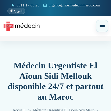
0611 17 05 25
urgence@sosmedecinmaroc.com
العربية
Médecin Urgentiste El
Aïoun Sidi Mellouk
disponible 24/7 et partout
au Maroc
Accueil
Médecin Urgentiste El Aïoun Sidi Mellouk