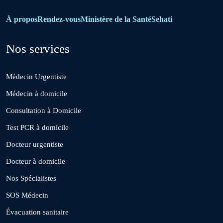
Bouznika
À propos
Rendez-vous
Ministère de la Santé
Sehati
Nos services
Deroua
Médecin Urgentiste
El Borouj
Médecin à domicile
Consultation à Domicile
El Gara
Test PCR à domicile
Docteur urgentiste
Guisser
Docteur à domicile
Nos Spécialistes
Hattane
SOS Médecin
Évacuation sanitaire
Khouribga