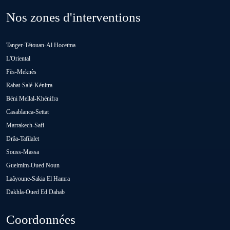
Nos zones d'interventions
Loulad
Tanger-Tétouan-Al Hoceïma
Oued Zem
L'Oriental
Fès-Meknès
Rabat-Salé-Kénitra
Oulad Abbou
Béni Mellal-Khénifra
Casablanca-Settat
Oulad H'Riz Sahel
Marrakech-Safi
Drâa-Tafilalet
Souss-Massa
Oulad M'rah
Guelmim-Oued Noun
Laâyoune-Sakia El Hamra
Dakhla-Oued Ed Dahab
Oulad Saïd
Coordonnées
Oulad Sidi Ben Daoud