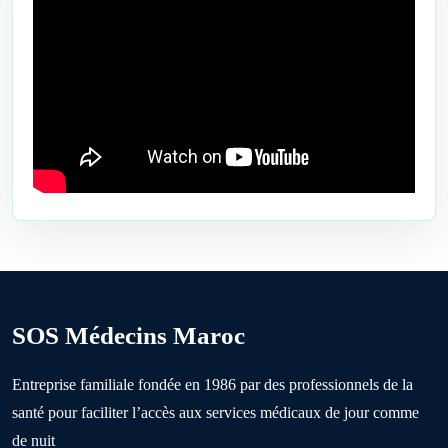
Ben Yakhlef
Bejaâd
Ben Ahmed
Benslimane
Berrechid
SOS Médecins Maroc
Boujniba
Entreprise familiale fondée en 1986 par des professionnels de la
santé pour faciliter l’accès aux services médicaux de jour comme
Boulanouare
de nuit