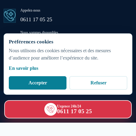
Appelez-nous
Ras El Aïn
0611 17 05 25
Nous sommes disponibles
Settat
24h/24 - 7j/7
Préférences cookies
(week-ends et jours fériés inclus)
Nous utilisons des cookies nécessaires et des mesures
d’audience pour améliorer l’expérience du site.
Sidi Rahhal Chataï
Zone d'intervention
En savoir plus
Partout au Maroc 24h/7j
Soualem
Accepter
Refuser
Azemmour
Copyright © 1986 - 2026
SOS Médecins Maroc
|
Urgence 24h/24
0611 17 05 25
Politique relative aux cookies
|
Mentions légales
Bir Jdid