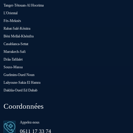
Tanger-Tétouan-Al Hoceïma
Oued Zem
L'Oriental
Fès-Meknès
Rabat-Salé-Kénitra
Oulad Abbou
Béni Mellal-Khénifra
Casablanca-Settat
Oulad H'Riz Sahel
Marrakech-Safi
Drâa-Tafilalet
Souss-Massa
Oulad M'rah
Guelmim-Oued Noun
Laâyoune-Sakia El Hamra
Dakhla-Oued Ed Dahab
Oulad Saïd
Coordonnées
Oulad Sidi Ben Daoud
Appelez-nous
Ras El Aïn
0611 17 33 74