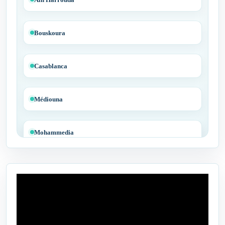
Bouskoura
Casablanca
Médiouna
Mohammedia
Tit Mellil
Ben Yakhlef