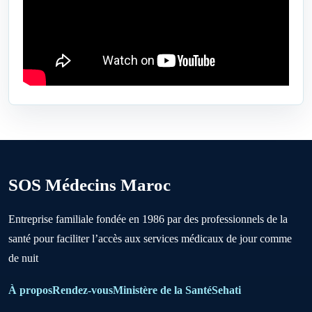
Bejaâd
Ben Ahmed
Benslimane
Berrechid
SOS Médecins Maroc
Boujniba
Entreprise familiale fondée en 1986 par des professionnels de la
santé pour faciliter l’accès aux services médicaux de jour comme
Boulanouare
de nuit
Bouznika
À propos
Rendez-vous
Ministère de la Santé
Sehati