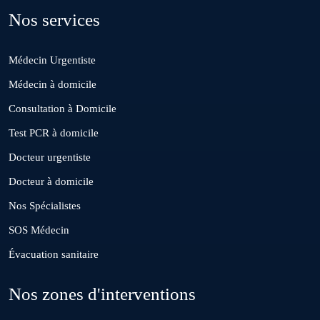
Nos services
Deroua
Médecin Urgentiste
El Borouj
Médecin à domicile
Consultation à Domicile
El Gara
Test PCR à domicile
Docteur urgentiste
Guisser
Docteur à domicile
Nos Spécialistes
Hattane
SOS Médecin
Évacuation sanitaire
Khouribga
Nos zones d'interventions
Loulad