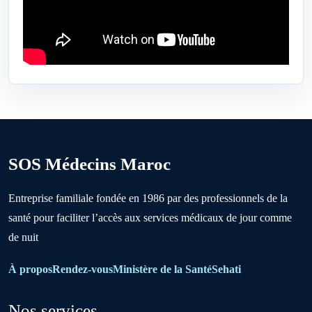
Ben Ahmed
Benslimane
Berrechid
SOS Médecins Maroc
Boujniba
Entreprise familiale fondée en 1986 par des professionnels de la
santé pour faciliter l’accès aux services médicaux de jour comme
Boulanouare
de nuit
Bouznika
À propos
Rendez-vous
Ministère de la Santé
Sehati
Nos services
Deroua