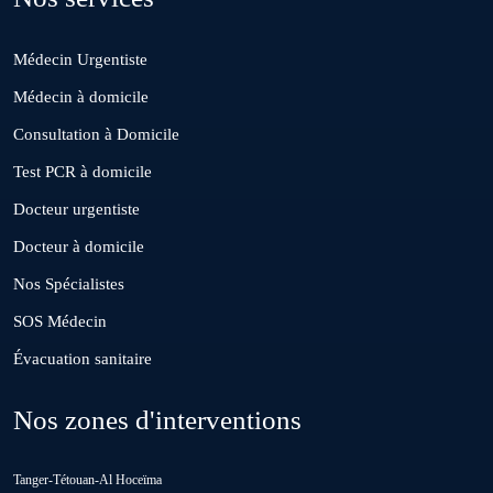
Médecin Urgentiste
El Borouj
Médecin à domicile
Consultation à Domicile
El Gara
Test PCR à domicile
Docteur urgentiste
Guisser
Docteur à domicile
Nos Spécialistes
Hattane
SOS Médecin
Évacuation sanitaire
Khouribga
Nos zones d'interventions
Loulad
Tanger-Tétouan-Al Hoceïma