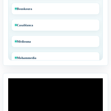
Bouskoura
Casablanca
Médiouna
Mohammedia
Tit Mellil
Ben Yakhlef
Bejaâd