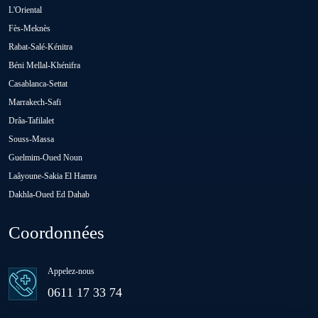
Oued Zem
L'Oriental
Fès-Meknès
Rabat-Salé-Kénitra
Oulad Abbou
Béni Mellal-Khénifra
Casablanca-Settat
Oulad H'Riz Sahel
Marrakech-Safi
Drâa-Tafilalet
Souss-Massa
Oulad M'rah
Guelmim-Oued Noun
Laâyoune-Sakia El Hamra
Dakhla-Oued Ed Dahab
Oulad Saïd
Coordonnées
Oulad Sidi Ben Daoud
Appelez-nous
Ras El Aïn
0611 17 33 74