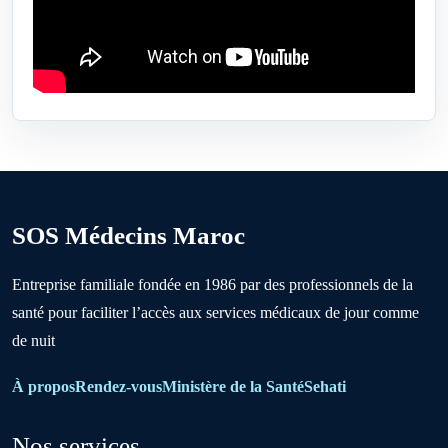
Ben Ahmed
Benslimane
Berrechid
SOS Médecins Maroc
Boujniba
Entreprise familiale fondée en 1986 par des professionnels de la
santé pour faciliter l’accès aux services médicaux de jour comme
Boulanouare
de nuit
Bouznika
À propos
Rendez-vous
Ministère de la Santé
Sehati
Nos services
Deroua