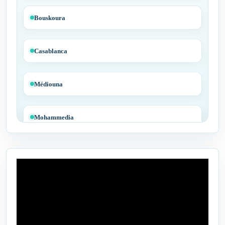
Bouskoura
Casablanca
Médiouna
Mohammedia
Tit Mellil
Ben Yakhlef
Bejaâd