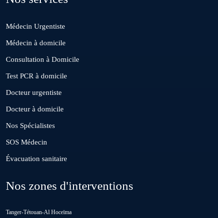
Médecin Urgentiste
El Borouj
Médecin à domicile
Consultation à Domicile
El Gara
Test PCR à domicile
Docteur urgentiste
Guisser
Docteur à domicile
Nos Spécialistes
Hattane
SOS Médecin
Évacuation sanitaire
Khouribga
Nos zones d'interventions
Loulad
Tanger-Tétouan-Al Hoceïma