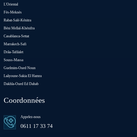
Oued Zem
L'Oriental
Fès-Meknès
Rabat-Salé-Kénitra
Oulad Abbou
Béni Mellal-Khénifra
Casablanca-Settat
Oulad H'Riz Sahel
Marrakech-Safi
Drâa-Tafilalet
Souss-Massa
Oulad M'rah
Guelmim-Oued Noun
Laâyoune-Sakia El Hamra
Dakhla-Oued Ed Dahab
Oulad Saïd
Coordonnées
Oulad Sidi Ben Daoud
Appelez-nous
Ras El Aïn
0611 17 33 74