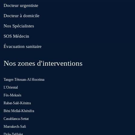
Docteur urgentiste
Guisser
Docteur à domicile
Nos Spécialistes
Hattane
SOS Médecin
Évacuation sanitaire
Khouribga
Nos zones d'interventions
Loulad
Tanger-Tétouan-Al Hoceïma
Oued Zem
L'Oriental
Fès-Meknès
Rabat-Salé-Kénitra
Oulad Abbou
Béni Mellal-Khénifra
Casablanca-Settat
Oulad H'Riz Sahel
Marrakech-Safi
Drâa-Tafilalet