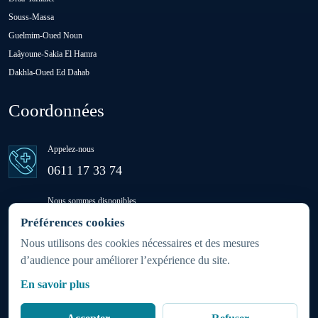
Souss-Massa
Oulad M'rah
Guelmim-Oued Noun
Laâyoune-Sakia El Hamra
Dakhla-Oued Ed Dahab
Oulad Saïd
Coordonnées
Oulad Sidi Ben Daoud
Appelez-nous
Ras El Aïn
0611 17 33 74
Nous sommes disponibles
Settat
24h/24 - 7j/7
Préférences cookies
(week-ends et jours fériés inclus)
Nous utilisons des cookies nécessaires et des mesures
d’audience pour améliorer l’expérience du site.
Sidi Rahhal Chataï
Zone d'intervention
En savoir plus
Partout au Maroc 24h/7j
Soualem