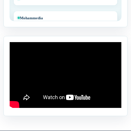
Mohammedia
Tit Mellil
Ben Yakhlef
Bejaâd
Ben Ahmed
Benslimane