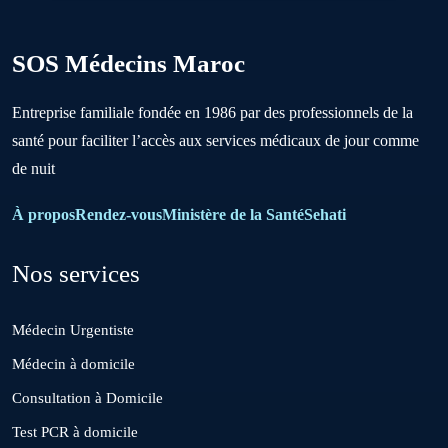
Berrechid
SOS Médecins Maroc
Boujniba
Entreprise familiale fondée en 1986 par des professionnels de la
santé pour faciliter l’accès aux services médicaux de jour comme
Boulanouare
de nuit
Bouznika
À propos
Rendez-vous
Ministère de la Santé
Sehati
Nos services
Deroua
Médecin Urgentiste
El Borouj
Médecin à domicile
Consultation à Domicile
El Gara
Test PCR à domicile