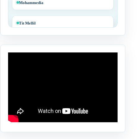
Mohammedia
Tit Mellil
Ben Yakhlef
Bejaâd
Ben Ahmed
Benslimane
Berrechid