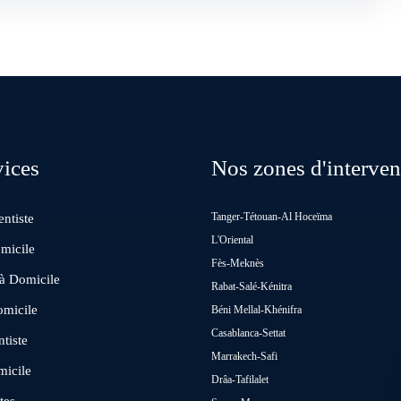
vices
Nos zones d'interven
Tanger-Tétouan-Al Hoceïma
ntiste
L'Oriental
micile
Fès-Meknès
 à Domicile
Rabat-Salé-Kénitra
omicile
Béni Mellal-Khénifra
Casablanca-Settat
tiste
Marrakech-Safi
micile
Drâa-Tafilalet