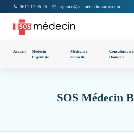
0611 17 05 25
urgence@sosmedecinmaroc.com
Accueil
Médecin
Médecin à
Consultation à
Urgentiste
domicile
Domicile
SOS Médecin Be