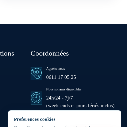
Boujniba
Boulanouare
Bouznika
tions
Coordonnées
Deroua
Appelez-nous
0611 17 05 25
El Borouj
Nous sommes disponibles
24h/24 - 7j/7
El Gara
(week-ends et jours fériés inclus)
Zone d'intervention
Guisser
Préférences cookies
Partout au Maroc 24h/7j