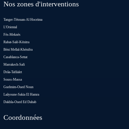
Nos zones d'interventions
Loulad
Tanger-Tétouan-Al Hoceïma
Oued Zem
L'Oriental
Fès-Meknès
Rabat-Salé-Kénitra
Oulad Abbou
Béni Mellal-Khénifra
Casablanca-Settat
Oulad H'Riz Sahel
Marrakech-Safi
Drâa-Tafilalet
Souss-Massa
Oulad M'rah
Guelmim-Oued Noun
Laâyoune-Sakia El Hamra
Dakhla-Oued Ed Dahab
Oulad Saïd
Coordonnées
Oulad Sidi Ben Daoud