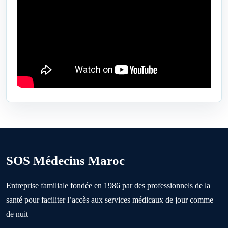
Bejaâd
Ben Ahmed
Benslimane
Berrechid
SOS Médecins Maroc
Boujniba
Entreprise familiale fondée en 1986 par des professionnels de la
santé pour faciliter l’accès aux services médicaux de jour comme
Boulanouare
de nuit