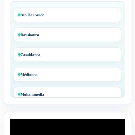
Aïn Harrouda
Bouskoura
Casablanca
Médiouna
Mohammedia
Tit Mellil
Ben Yakhlef