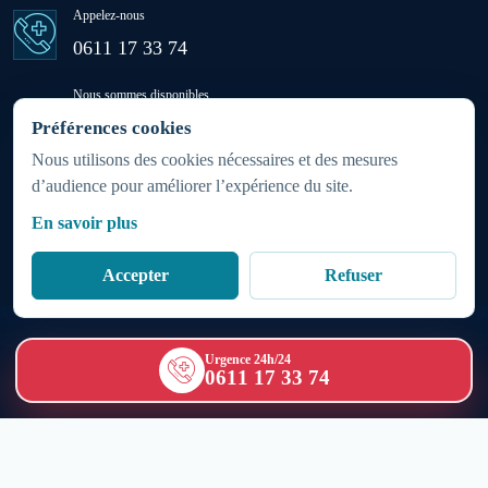
Appelez-nous
Ras El Aïn
0611 17 33 74
Nous sommes disponibles
Settat
24h/24 - 7j/7
Préférences cookies
(week-ends et jours fériés inclus)
Nous utilisons des cookies nécessaires et des mesures
d’audience pour améliorer l’expérience du site.
Sidi Rahhal Chataï
Zone d'intervention
En savoir plus
Partout au Maroc 24h/7j
Soualem
Accepter
Refuser
Azemmour
Copyright © 1986 - 2026
SOS Médecins Maroc
|
Urgence 24h/24
0611 17 33 74
Politique relative aux cookies
|
Mentions légales
Bir Jdid
Bouguedra