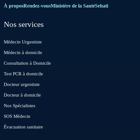
Bouznika
À propos
Rendez-vous
Ministère de la Santé
Sehati
Nos services
Deroua
Médecin Urgentiste
El Borouj
Médecin à domicile
Consultation à Domicile
El Gara
Test PCR à domicile
Docteur urgentiste
Guisser
Docteur à domicile
Nos Spécialistes
Hattane
SOS Médecin
Évacuation sanitaire
Khouribga