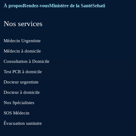
Bouznika
À propos
Rendez-vous
Ministère de la Santé
Sehati
Nos services
Deroua
Médecin Urgentiste
El Borouj
Médecin à domicile
Consultation à Domicile
El Gara
Test PCR à domicile
Docteur urgentiste
Guisser
Docteur à domicile
Nos Spécialistes
Hattane
SOS Médecin
Évacuation sanitaire
Khouribga