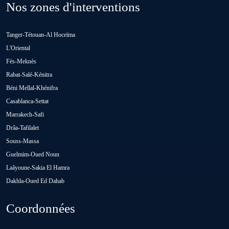
Nos zones d'interventions
Loulad
Tanger-Tétouan-Al Hoceïma
Oued Zem
L'Oriental
Fès-Meknès
Rabat-Salé-Kénitra
Oulad Abbou
Béni Mellal-Khénifra
Casablanca-Settat
Oulad H'Riz Sahel
Marrakech-Safi
Drâa-Tafilalet
Souss-Massa
Oulad M'rah
Guelmim-Oued Noun
Laâyoune-Sakia El Hamra
Dakhla-Oued Ed Dahab
Oulad Saïd
Coordonnées
Oulad Sidi Ben Daoud