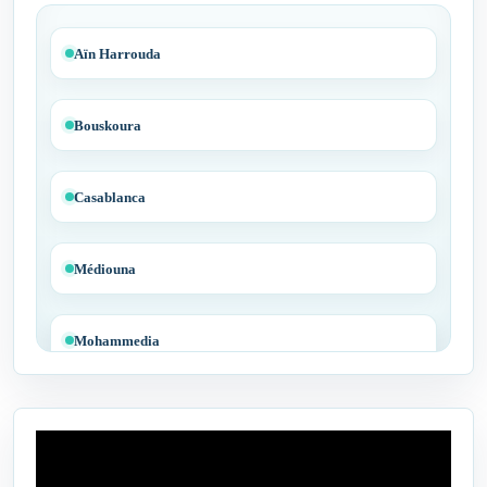
Aïn Harrouda
Bouskoura
Casablanca
Médiouna
Mohammedia
Tit Mellil
Ben Yakhlef