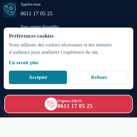
Appelez-nous
Ras El Aïn
0611 17 05 25
Nous sommes disponibles
Settat
24h/24 - 7j/7
Préférences cookies
(week-ends et jours fériés inclus)
Nous utilisons des cookies nécessaires et des mesures
d’audience pour améliorer l’expérience du site.
Sidi Rahhal Chataï
Zone d'intervention
En savoir plus
Partout au Maroc 24h/7j
Soualem
Accepter
Refuser
Azemmour
Copyright © 1986 - 2026
SOS Médecins Maroc
|
Urgence 24h/24
0611 17 05 25
Politique relative aux cookies
|
Mentions légales
Bir Jdid
Bouguedra