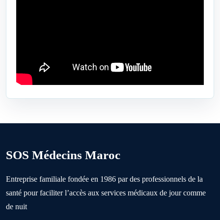
Bejaâd
Ben Ahmed
Benslimane
Berrechid
SOS Médecins Maroc
Boujniba
Entreprise familiale fondée en 1986 par des professionnels de la
santé pour faciliter l’accès aux services médicaux de jour comme
Boulanouare
de nuit