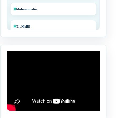
Mohammedia
Tit Mellil
Ben Yakhlef
Bejaâd
Ben Ahmed
Benslimane
Berrechid