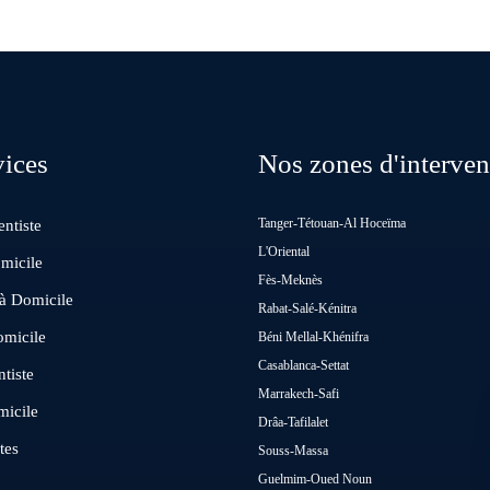
vices
Nos zones d'interven
Tanger-Tétouan-Al Hoceïma
ntiste
L'Oriental
micile
Fès-Meknès
 à Domicile
Rabat-Salé-Kénitra
omicile
Béni Mellal-Khénifra
Casablanca-Settat
tiste
Marrakech-Safi
micile
Drâa-Tafilalet
tes
Souss-Massa
Guelmim-Oued Noun
n