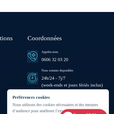
Hattane
Khouribga
tions
Coordonnées
Loulad
Appelez-nous
0606 32 03 20
Oued Zem
Nous sommes disponibles
24h/24 - 7j/7
Oulad Abbou
(week-ends et jours fériés inclus)
Zone d'intervention
Préférences cookies
Oulad H'Riz Sahel
Partout au Maroc 24h/7j
Nous utilisons des cookies nécessaires et des mesures
d’audience pour améliorer l’expérience du site.