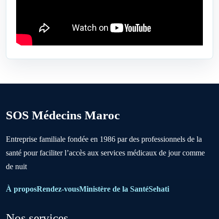
Ben Ahmed
Benslimane
Berrechid
SOS Médecins Maroc
Boujniba
Entreprise familiale fondée en 1986 par des professionnels de la
santé pour faciliter l’accès aux services médicaux de jour comme
Boulanouare
de nuit
Bouznika
À propos
Rendez-vous
Ministère de la Santé
Sehati
Nos services
Deroua