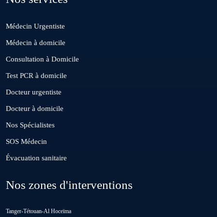
Médecin Urgentiste
El Borouj
Médecin à domicile
Consultation à Domicile
El Gara
Test PCR à domicile
Docteur urgentiste
Guisser
Docteur à domicile
Nos Spécialistes
Hattane
SOS Médecin
Évacuation sanitaire
Khouribga
Nos zones d'interventions
Loulad
Tanger-Tétouan-Al Hoceïma