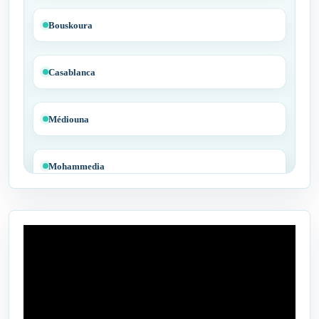
Bouskoura
Casablanca
Médiouna
Mohammedia
Tit Mellil
Ben Yakhlef
Bejaâd