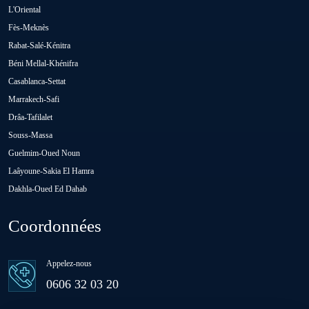
Oued Zem
L'Oriental
Fès-Meknès
Rabat-Salé-Kénitra
Oulad Abbou
Béni Mellal-Khénifra
Casablanca-Settat
Oulad H'Riz Sahel
Marrakech-Safi
Drâa-Tafilalet
Souss-Massa
Oulad M'rah
Guelmim-Oued Noun
Laâyoune-Sakia El Hamra
Dakhla-Oued Ed Dahab
Oulad Saïd
Coordonnées
Oulad Sidi Ben Daoud
Appelez-nous
Ras El Aïn
0606 32 03 20