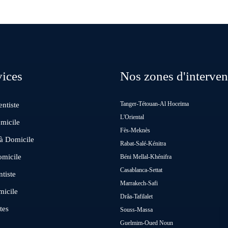
vices
Nos zones d'interven
Tanger-Tétouan-Al Hoceïma
ntiste
L'Oriental
micile
Fès-Meknès
 à Domicile
Rabat-Salé-Kénitra
omicile
Béni Mellal-Khénifra
Casablanca-Settat
tiste
Marrakech-Safi
micile
Drâa-Tafilalet
tes
Souss-Massa
Guelmim-Oued Noun
n