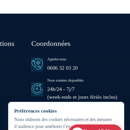
El Gara
Guisser
Hattane
tions
Coordonnées
Khouribga
Appelez-nous
0606 32 03 20
Loulad
Nous sommes disponibles
24h/24 - 7j/7
(week-ends et jours fériés inclus)
Oued Zem
Zone d'intervention
Préférences cookies
Oulad Abbou
Partout au Maroc 24h/7j
Nous utilisons des cookies nécessaires et des mesures
d’audience pour améliorer l’expérience du site.