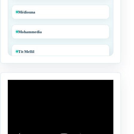
Médiouna
Mohammedia
Tit Mellil
Ben Yakhlef
Bejaâd
Ben Ahmed
Benslimane