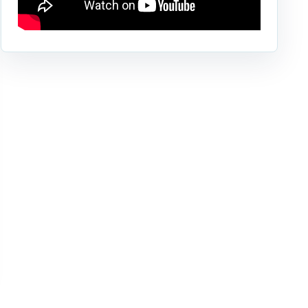
Berrechid
Boujniba
Boulanouare
Bouznika
Deroua
El Borouj