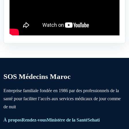
Bejaâd
Ben Ahmed
Benslimane
Berrechid
SOS Médecins Maroc
Boujniba
Entreprise familiale fondée en 1986 par des professionnels de la
santé pour faciliter l’accès aux services médicaux de jour comme
Boulanouare
de nuit
Bouznika
À propos
Rendez-vous
Ministère de la Santé
Sehati