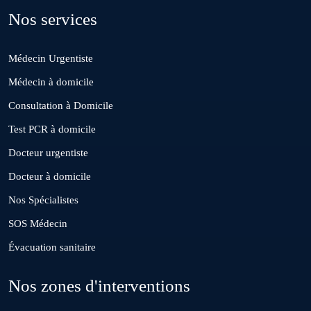
Nos services
Deroua
Médecin Urgentiste
El Borouj
Médecin à domicile
Consultation à Domicile
El Gara
Test PCR à domicile
Docteur urgentiste
Guisser
Docteur à domicile
Nos Spécialistes
Hattane
SOS Médecin
Évacuation sanitaire
Khouribga
Nos zones d'interventions
Loulad