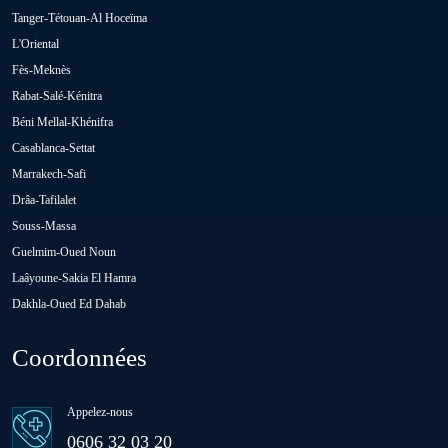
Tanger-Tétouan-Al Hoceïma
Oued Zem
L'Oriental
Fès-Meknès
Rabat-Salé-Kénitra
Oulad Abbou
Béni Mellal-Khénifra
Casablanca-Settat
Oulad H'Riz Sahel
Marrakech-Safi
Drâa-Tafilalet
Souss-Massa
Oulad M'rah
Guelmim-Oued Noun
Laâyoune-Sakia El Hamra
Dakhla-Oued Ed Dahab
Oulad Saïd
Coordonnées
Oulad Sidi Ben Daoud
Appelez-nous
Ras El Aïn
0606 32 03 20