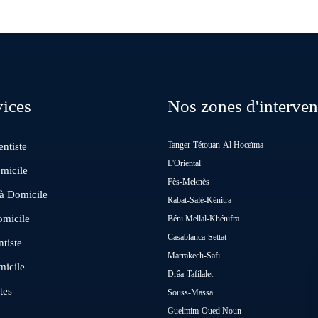
vices
Nos zones d'interven
Tanger-Tétouan-Al Hoceïma
ntiste
L'Oriental
micile
Fès-Meknès
 à Domicile
Rabat-Salé-Kénitra
omicile
Béni Mellal-Khénifra
Casablanca-Settat
tiste
Marrakech-Safi
micile
Drâa-Tafilalet
tes
Souss-Massa
Guelmim-Oued Noun
n