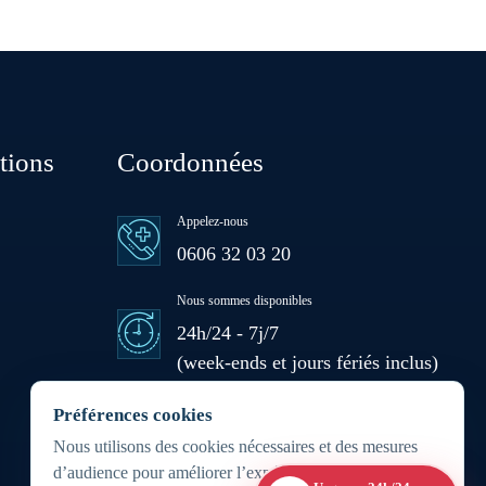
Hattane
Khouribga
tions
Coordonnées
Loulad
Appelez-nous
0606 32 03 20
Oued Zem
Nous sommes disponibles
24h/24 - 7j/7
Oulad Abbou
(week-ends et jours fériés inclus)
Zone d'intervention
Préférences cookies
Oulad H'Riz Sahel
Partout au Maroc 24h/7j
Nous utilisons des cookies nécessaires et des mesures
d’audience pour améliorer l’expérience du site.