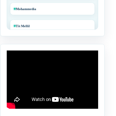
Mohammedia
Tit Mellil
Ben Yakhlef
Bejaâd
Ben Ahmed
Benslimane
Berrechid