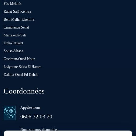
Fès-Meknès
Rabat-Salé-Kénitra
Oulad Abbou
Béni Mellal-Khénifra
Casablanca-Settat
Oulad H'Riz Sahel
Marrakech-Safi
Drâa-Tafilalet
Souss-Massa
Oulad M'rah
Guelmim-Oued Noun
Laâyoune-Sakia El Hamra
Dakhla-Oued Ed Dahab
Oulad Saïd
Coordonnées
Oulad Sidi Ben Daoud
Appelez-nous
Ras El Aïn
0606 32 03 20
Nous sommes disponibles
Settat