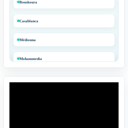
Bouskoura
Casablanca
Médiouna
Mohammedia
Tit Mellil
Ben Yakhlef
Bejaâd