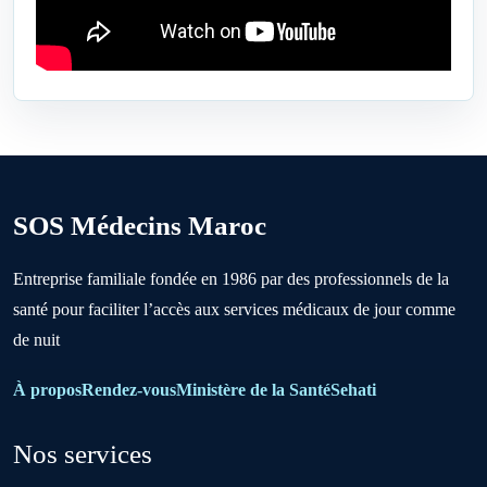
Ben Ahmed
Benslimane
Berrechid
SOS Médecins Maroc
Boujniba
Entreprise familiale fondée en 1986 par des professionnels de la
santé pour faciliter l’accès aux services médicaux de jour comme
Boulanouare
de nuit
Bouznika
À propos
Rendez-vous
Ministère de la Santé
Sehati
Nos services
Deroua