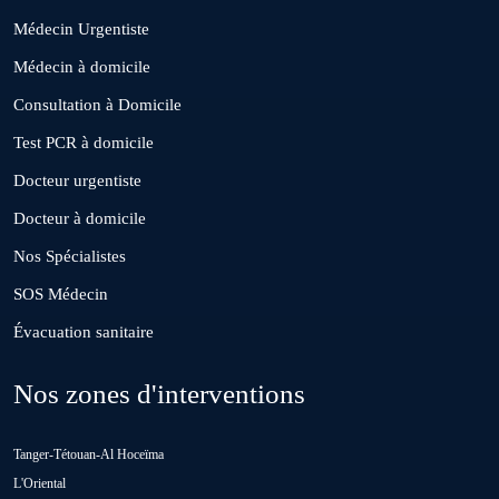
Médecin Urgentiste
El Borouj
Médecin à domicile
Consultation à Domicile
El Gara
Test PCR à domicile
Docteur urgentiste
Guisser
Docteur à domicile
Nos Spécialistes
Hattane
SOS Médecin
Évacuation sanitaire
Khouribga
Nos zones d'interventions
Loulad
Tanger-Tétouan-Al Hoceïma
Oued Zem
L'Oriental