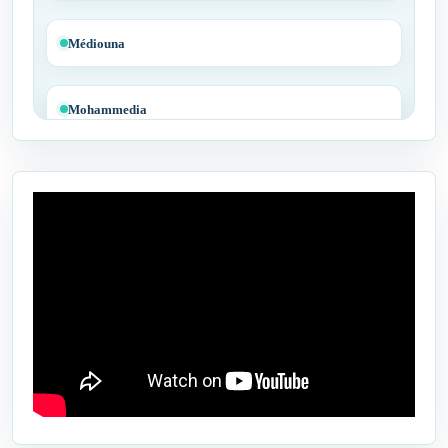
Médiouna
Mohammedia
Tit Mellil
Ben Yakhlef
Bejaâd
Ben Ahmed
Benslimane