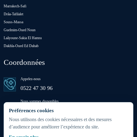
Oulad H'Riz Sahel
Marrakech-Safi
Drâa-Tafilalet
Souss-Massa
Oulad M'rah
Guelmim-Oued Noun
Laâyoune-Sakia El Hamra
Dakhla-Oued Ed Dahab
Oulad Saïd
Coordonnées
Oulad Sidi Ben Daoud
Appelez-nous
Ras El Aïn
0522 47 30 96
Nous sommes disponibles
Settat
24h/24 - 7j/7
Préférences cookies
(week-ends et jours fériés inclus)
Nous utilisons des cookies nécessaires et des mesures
d’audience pour améliorer l’expérience du site.
Sidi Rahhal Chataï
Zone d'intervention