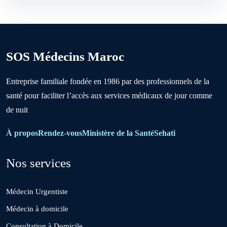
Berrechid
SOS Médecins Maroc
Boujniba
Entreprise familiale fondée en 1986 par des professionnels de la
santé pour faciliter l’accès aux services médicaux de jour comme
Boulanouare
de nuit
Bouznika
À propos
Rendez-vous
Ministère de la Santé
Sehati
Nos services
Deroua
Médecin Urgentiste
El Borouj
Médecin à domicile
Consultation à Domicile