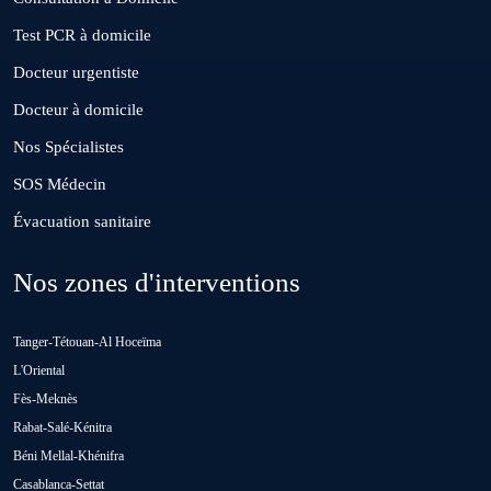
El Gara
Test PCR à domicile
Docteur urgentiste
Guisser
Docteur à domicile
Nos Spécialistes
Hattane
SOS Médecin
Évacuation sanitaire
Khouribga
Nos zones d'interventions
Loulad
Tanger-Tétouan-Al Hoceïma
Oued Zem
L'Oriental
Fès-Meknès
Rabat-Salé-Kénitra
Oulad Abbou
Béni Mellal-Khénifra
Casablanca-Settat