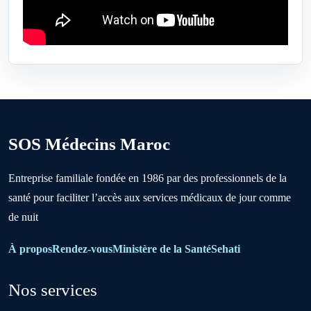
Ben Ahmed
Benslimane
Berrechid
SOS Médecins Maroc
Boujniba
Entreprise familiale fondée en 1986 par des professionnels de la
santé pour faciliter l’accès aux services médicaux de jour comme
Boulanouare
de nuit
Bouznika
À propos
Rendez-vous
Ministère de la Santé
Sehati
Nos services
Deroua