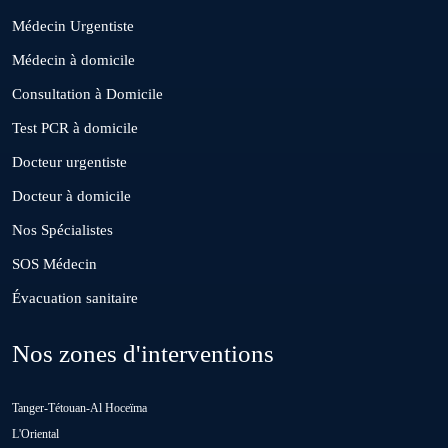
Médecin Urgentiste
El Borouj
Médecin à domicile
Consultation à Domicile
El Gara
Test PCR à domicile
Docteur urgentiste
Guisser
Docteur à domicile
Nos Spécialistes
Hattane
SOS Médecin
Évacuation sanitaire
Khouribga
Nos zones d'interventions
Loulad
Tanger-Tétouan-Al Hoceïma
Oued Zem
L'Oriental