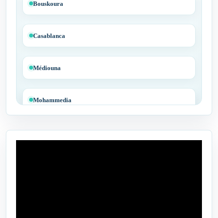
Bouskoura
Casablanca
Médiouna
Mohammedia
Tit Mellil
Ben Yakhlef
Bejaâd