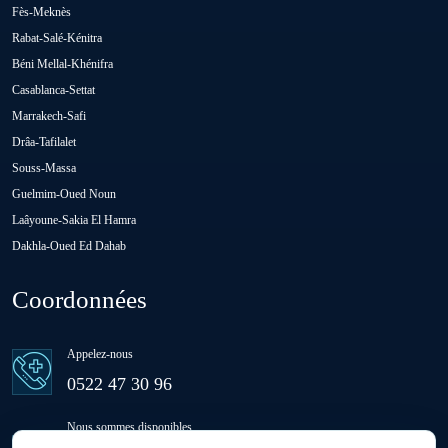
Fès-Meknès
Rabat-Salé-Kénitra
Oulad Abbou
Béni Mellal-Khénifra
Casablanca-Settat
Oulad H'Riz Sahel
Marrakech-Safi
Drâa-Tafilalet
Souss-Massa
Oulad M'rah
Guelmim-Oued Noun
Laâyoune-Sakia El Hamra
Dakhla-Oued Ed Dahab
Oulad Saïd
Coordonnées
Oulad Sidi Ben Daoud
Appelez-nous
Ras El Aïn
0522 47 30 96
Nous sommes disponibles
Settat