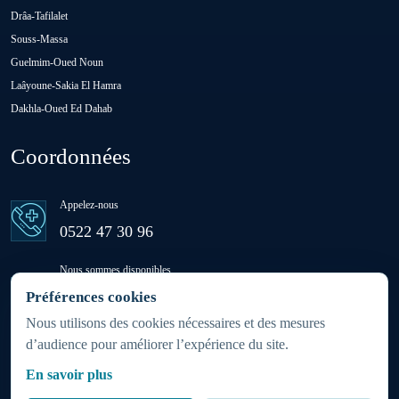
Drâa-Tafilalet
Souss-Massa
Oulad M'rah
Guelmim-Oued Noun
Laâyoune-Sakia El Hamra
Dakhla-Oued Ed Dahab
Oulad Saïd
Coordonnées
Oulad Sidi Ben Daoud
Appelez-nous
Ras El Aïn
0522 47 30 96
Nous sommes disponibles
Settat
24h/24 - 7j/7
Préférences cookies
(week-ends et jours fériés inclus)
Nous utilisons des cookies nécessaires et des mesures
d’audience pour améliorer l’expérience du site.
Sidi Rahhal Chataï
Zone d'intervention
En savoir plus
Partout au Maroc 24h/7j