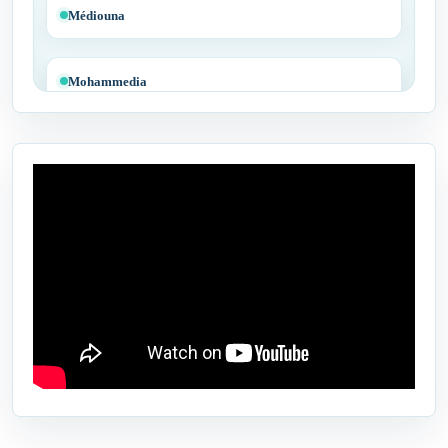
Médiouna
Mohammedia
Tit Mellil
Ben Yakhlef
Bejaâd
Ben Ahmed
Benslimane