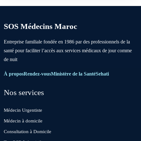
Berrechid
SOS Médecins Maroc
Boujniba
Entreprise familiale fondée en 1986 par des professionnels de la
santé pour faciliter l’accès aux services médicaux de jour comme
Boulanouare
de nuit
Bouznika
À propos
Rendez-vous
Ministère de la Santé
Sehati
Nos services
Deroua
Médecin Urgentiste
El Borouj
Médecin à domicile
Consultation à Domicile
El Gara