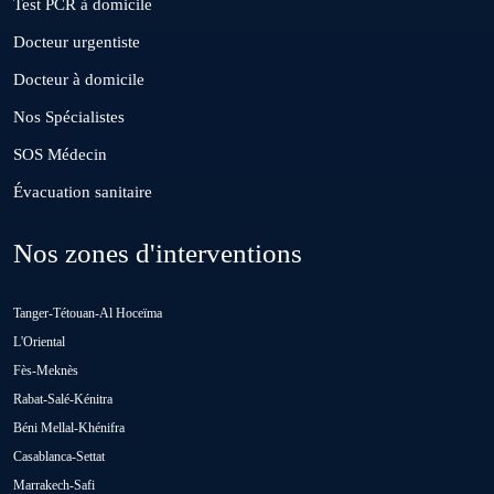
Test PCR à domicile
Docteur urgentiste
Guisser
Docteur à domicile
Nos Spécialistes
Hattane
SOS Médecin
Évacuation sanitaire
Khouribga
Nos zones d'interventions
Loulad
Tanger-Tétouan-Al Hoceïma
Oued Zem
L'Oriental
Fès-Meknès
Rabat-Salé-Kénitra
Oulad Abbou
Béni Mellal-Khénifra
Casablanca-Settat
Oulad H'Riz Sahel
Marrakech-Safi