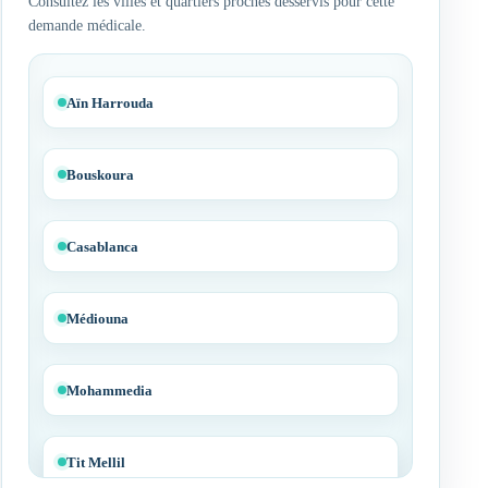
Consultez les villes et quartiers proches desservis pour cette
demande médicale.
Aïn Harrouda
Bouskoura
Casablanca
Médiouna
Mohammedia
Tit Mellil