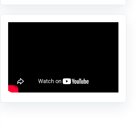
Ben Yakhlef
Bejaâd
Ben Ahmed
Benslimane
Berrechid
Boujniba
Boulanouare