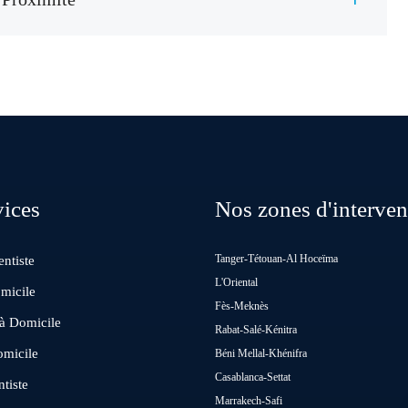
vices
Nos zones d'interven
Tanger-Tétouan-Al Hoceïma
ntiste
L'Oriental
micile
Fès-Meknès
 à Domicile
Rabat-Salé-Kénitra
omicile
Béni Mellal-Khénifra
Casablanca-Settat
tiste
Marrakech-Safi