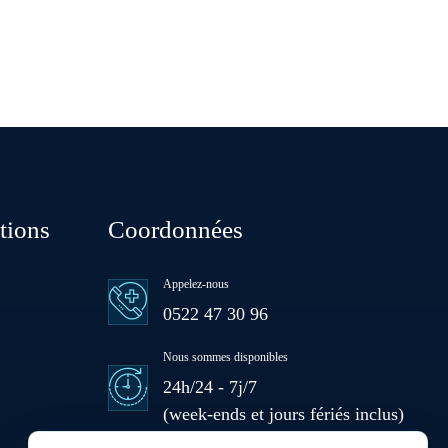
Bouznika
Deroua
El Borouj
tions
Coordonnées
El Gara
Appelez-nous
0522 47 30 96
Guisser
Nous sommes disponibles
24h/24 - 7j/7
Hattane
(week-ends et jours fériés inclus)