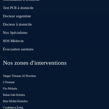
El Gara
Test PCR à domicile
Docteur urgentiste
Guisser
Docteur à domicile
Nos Spécialistes
Hattane
SOS Médecin
Évacuation sanitaire
Khouribga
Nos zones d'interventions
Loulad
Tanger-Tétouan-Al Hoceïma
Oued Zem
L'Oriental
Fès-Meknès
Rabat-Salé-Kénitra
Oulad Abbou
Béni Mellal-Khénifra
Casablanca-Settat