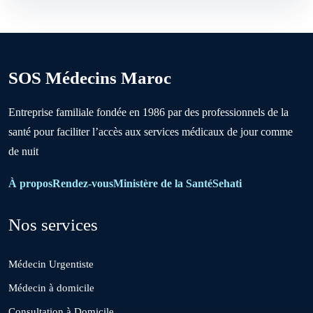
Berrechid
SOS Médecins Maroc
Boujniba
Entreprise familiale fondée en 1986 par des professionnels de la
santé pour faciliter l’accès aux services médicaux de jour comme
Boulanouare
de nuit
Bouznika
À propos
Rendez-vous
Ministère de la Santé
Sehati
Nos services
Deroua
Médecin Urgentiste
El Borouj
Médecin à domicile
Consultation à Domicile