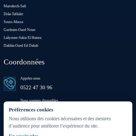
Oulad H'Riz Sahel
Marrakech-Safi
Drâa-Tafilalet
Souss-Massa
Oulad M'rah
Guelmim-Oued Noun
Laâyoune-Sakia El Hamra
Dakhla-Oued Ed Dahab
Oulad Saïd
Coordonnées
Oulad Sidi Ben Daoud
Appelez-nous
Ras El Aïn
0522 47 30 96
Nous sommes disponibles
Settat
24h/24 - 7j/7
Préférences cookies
(week-ends et jours fériés inclus)
Nous utilisons des cookies nécessaires et des mesures
d’audience pour améliorer l’expérience du site.
Sidi Rahhal Chataï
Zone d'intervention