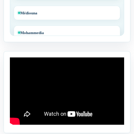
Médiouna
Mohammedia
Tit Mellil
Ben Yakhlef
Bejaâd
Ben Ahmed
Benslimane