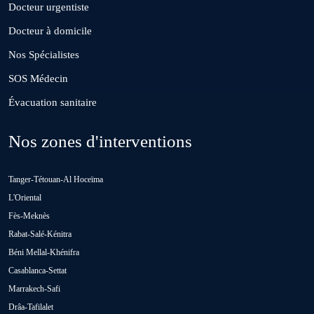
Docteur urgentiste
Guisser
Docteur à domicile
Nos Spécialistes
Hattane
SOS Médecin
Évacuation sanitaire
Khouribga
Nos zones d'interventions
Loulad
Tanger-Tétouan-Al Hoceïma
Oued Zem
L'Oriental
Fès-Meknès
Rabat-Salé-Kénitra
Oulad Abbou
Béni Mellal-Khénifra
Casablanca-Settat
Oulad H'Riz Sahel
Marrakech-Safi
Drâa-Tafilalet