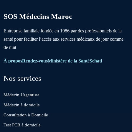
Berrechid
SOS Médecins Maroc
Boujniba
Entreprise familiale fondée en 1986 par des professionnels de la
santé pour faciliter l’accès aux services médicaux de jour comme
Boulanouare
de nuit
Bouznika
À propos
Rendez-vous
Ministère de la Santé
Sehati
Nos services
Deroua
Médecin Urgentiste
El Borouj
Médecin à domicile
Consultation à Domicile
El Gara
Test PCR à domicile