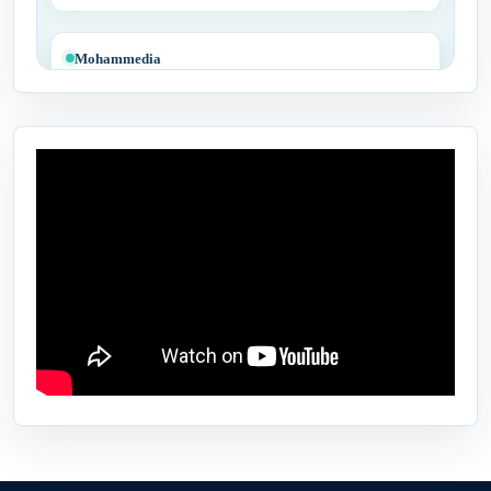
Mohammedia
Tit Mellil
Ben Yakhlef
Bejaâd
Ben Ahmed
Benslimane