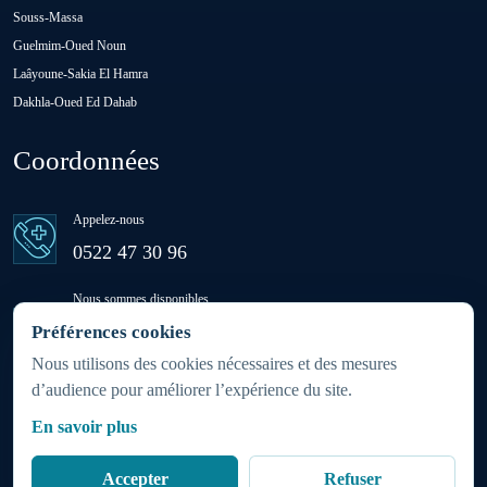
Souss-Massa
Oulad M'rah
Guelmim-Oued Noun
Laâyoune-Sakia El Hamra
Dakhla-Oued Ed Dahab
Oulad Saïd
Coordonnées
Oulad Sidi Ben Daoud
Appelez-nous
Ras El Aïn
0522 47 30 96
Nous sommes disponibles
Settat
24h/24 - 7j/7
Préférences cookies
(week-ends et jours fériés inclus)
Nous utilisons des cookies nécessaires et des mesures
d’audience pour améliorer l’expérience du site.
Sidi Rahhal Chataï
Zone d'intervention
En savoir plus
Partout au Maroc 24h/7j
Soualem
Accepter
Refuser