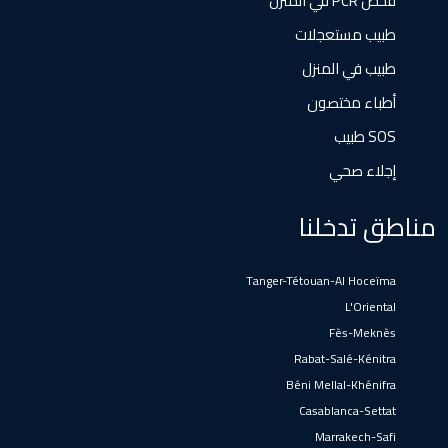
فحص PCR في المنزل
El Gara
طبيب مستعجلات
طبيب في المنزل
Guisser
أطباء مختصون
SOS طبيب
Hattane
إجلاء صحي
Khouribga
مناطق تدخلنا
Loulad
Tanger-Tétouan-Al Hoceïma
L'Oriental
Oued Zem
Fès-Meknès
Rabat-Salé-Kénitra
Béni Mellal-Khénifra
Oulad Abbou
Casablanca-Settat
Marrakech-Safi