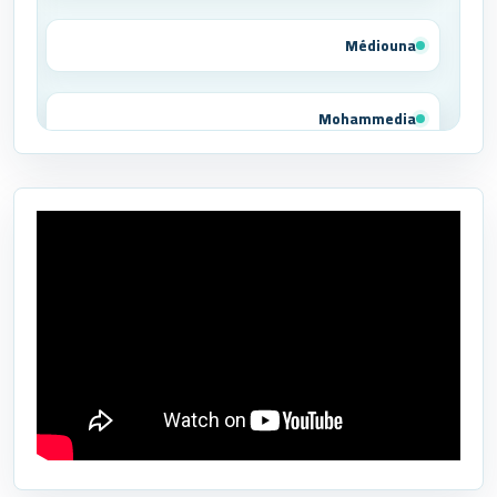
Médiouna
Mohammedia
Tit Mellil
Ben Yakhlef
Bejaâd
Ben Ahmed
Benslimane