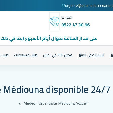
urgence@sosmedecinmaroc.
اتصل بنا
0522 47 30 96
على مدار الساعة طوال أيام الأسبوع (بما في ذلك
زل
استشارة في المنزل
فحص PCR في المنزل
طبيب مستعجلات
طبيب ف
 Médiouna disponible 24/7 
Médecin Urgentiste Médiouna
Accueil