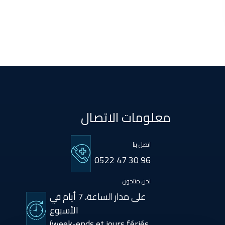
Boulanouare
Bouznika
Deroua
El Borouj
معلومات الاتصال
El Gara
اتصل بنا
0522 47 30 96
Guisser
نحن متاحون
على مدار الساعة، 7 أيام في
Hattane
الأسبوع
(week-ends et jours fériés