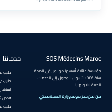
SOS Médecins Maroc
خدماتنا
مؤسسة عائلية أسسها مهنيون في الصحة
طبيب م
سنة 1986 لتسهيل الوصول إلى الخدمات
طبيب في
الطبية ليلا ونهارا
استشارة
من نحن
حجز موعد
وزارة الصحة
صحتي
فحص PCR في المنزل
طبيب م