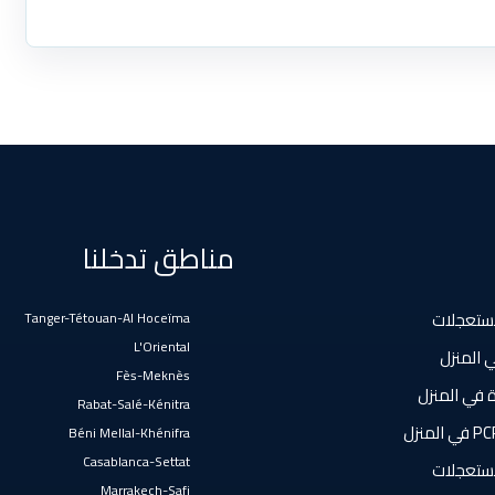
مناطق تدخلنا
ستعجلات
Tanger-Tétouan-Al Hoceïma
L'Oriental
 المنزل
Fès-Meknès
 في المنزل
Rabat-Salé-Kénitra
Béni Mellal-Khénifra
Casablanca-Settat
ستعجلات
Marrakech-Safi